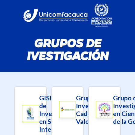
GRUPOS DE
IVESTIGACIÓN
GISI – Grupo
Grupo de
Grupo 
de
Investigación
Investi
Investigación
Cadenas de
en Cien
en Sistemas
Valor
de la G
Inteligentes