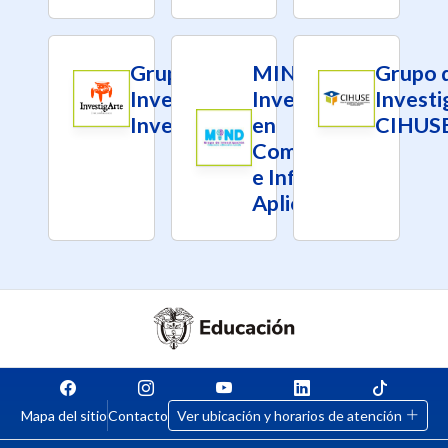
Grupo de
MIND –
Grupo 
Investigación
Investigación
Investi
Investigarte
en
CIHUS
Computación
e Informática
Aplicada
Mapa del sitio
Contacto
Ver ubicación y horarios de atención