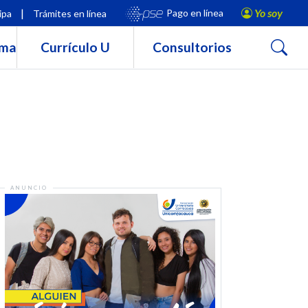
|
Yo soy
Pago en línea
ipa
Trámites en línea
Buscar
rma
Currículo U
Consultorios