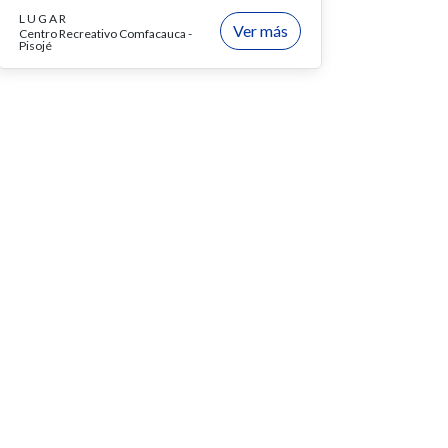
LUGAR
Ver más
Centro Recreativo Comfacauca -
Pisojé