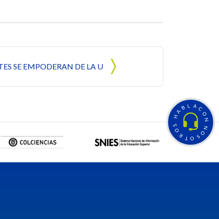
TES SE EMPODERAN DE LA U
L
A
B
C
A
O
H
N
S
N
O
O
R
S
T
O