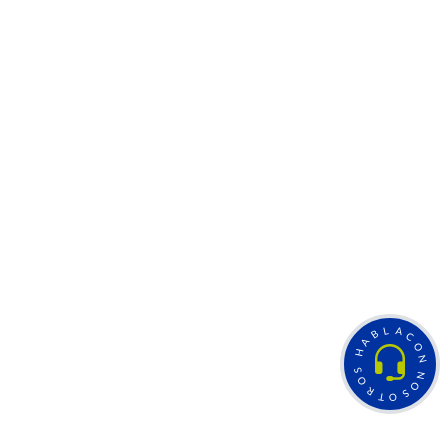
L
A
B
C
A
O
H
N
S
N
O
O
R
S
T
O