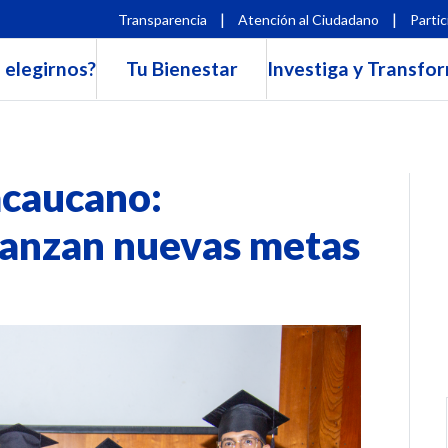
|
|
Transparencia
Atención al Ciudadano
Partic
 elegirnos?
Tu Bienestar
Investiga y Transfo
acaucano:
canzan nuevas metas