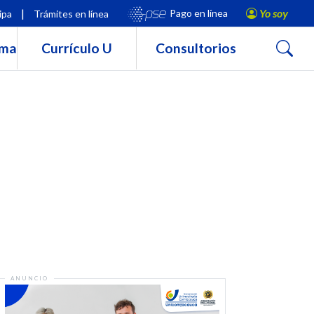
|
Yo soy
Pago en línea
ipa
Trámites en línea
Buscar
rma
Currículo U
Consultorios