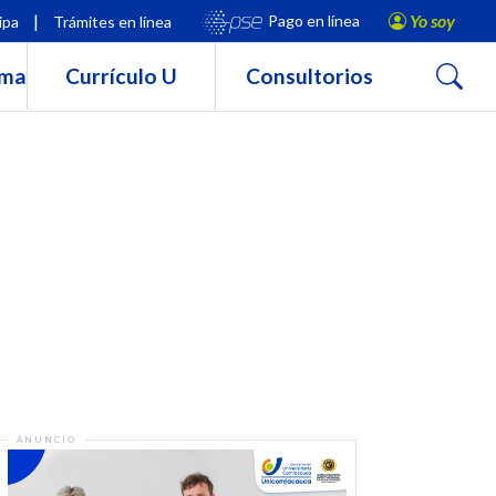
|
Yo soy
Pago en línea
ipa
Trámites en línea
Buscar
rma
Currículo U
Consultorios