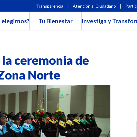
|
|
Transparencia
Atención al Ciudadano
Partic
 elegirnos?
Tu Bienestar
Investiga y Transfo
 la ceremonia de
 Zona Norte