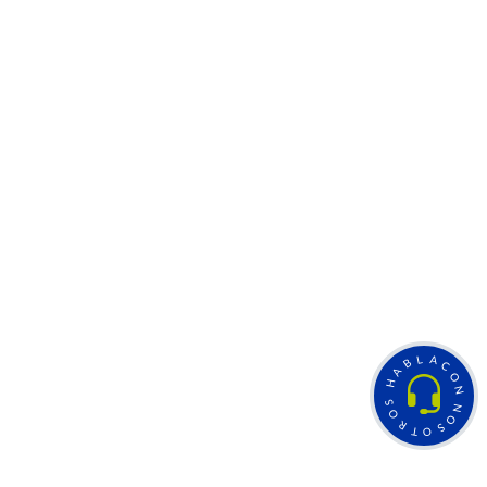
L
A
B
C
A
O
H
N
S
N
O
O
R
S
T
O