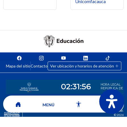
Unicomfacauca
Mapa del sitio
Contacto
Ver ubicación y horarios de atención
CORPORACIÓN UNIVERSITARIA COMFACAUCA - UNICOMFACAUCA
MENÚ
Institución de Educación Superior sujeta a inspección y vigilancia por el
Ministerio de Educación Nacional.
© 2026