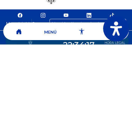
Mapa del sitio
Contacto
Ver ubicación y horarios de atención
MENÚ
CORPORACIÓN UNIVERSITARIA COMFACAUCA - UNICOMFACAUCA
Institución de Educación Superior sujeta a inspección y vigilancia por el
Ministerio de Educación Nacional.
© 2026