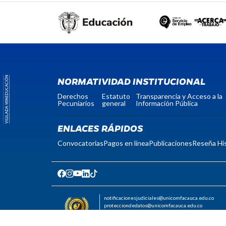
NORMATIVIDAD INSTITUCIONAL
Derechos
Estatuto
Transparencia y Acceso a la
Pecuniarios
general
Información Pública
ENLACES RÁPIDOS
Convocatorias
Pagos en línea
Publicaciones
Reseña His
notificacionesjudiciales@unicomfacauca.edu.co
protecciondedatos@unicomfacauca.edu.co
Código postal: 190001
Nit: 817004535-0