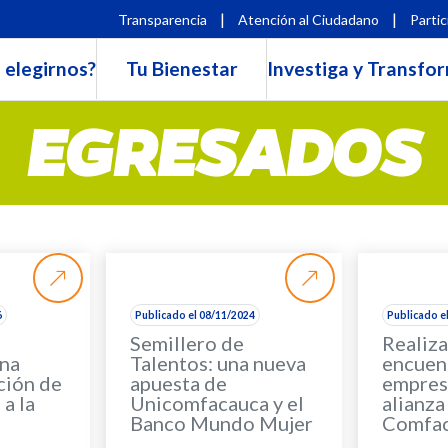
|
|
Transparencia
Atención al Ciudadano
Partic
 elegirnos?
Tu Bienestar
Investiga y Transfo
EGRESADOS
6
Publicado el 08/11/2024
Publicado e
Semillero de
Realiz
na
Talentos: una nueva
encuen
ción de
apuesta de
empres
a la
Unicomfacauca y el
alianza
Banco Mundo Mujer
Comfa