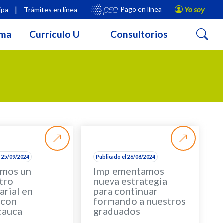
|
Yo soy
Pago en línea
ipa
Trámites en línea
Buscar
rma
Currículo U
Consultorios
l 25/09/2024
Publicado el 26/08/2024
amos un
Implementamos
tro
nueva estrategia
arial en
para continuar
 con
formando a nuestros
cauca
graduados