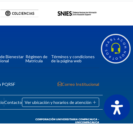
L
A
B
C
A
O
H
N
S
N
O
O
a de Bienestar
Régimen de
Términos y condiciones
R
S
T
O
ional
Matrícula
de la página web
n PQRSF
Correo Institucional
tio
Contacto
Ver ubicación y horarios de atención
CORPORACIÓN UNIVERSITARIA COMFACAUCA -
UNICOMFACAUCA
Institución de Educación Superior sujeta a inspección y
vigilancia por el Ministerio de Educación Nacional.