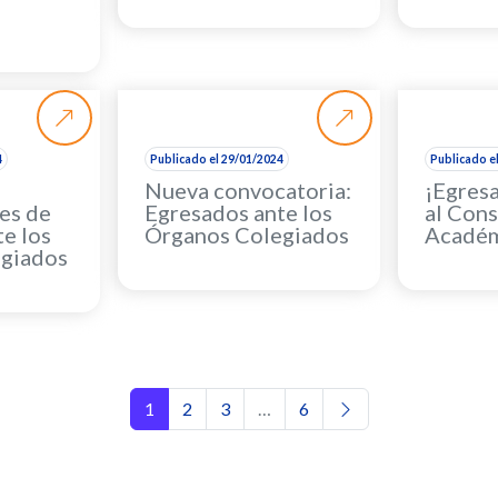
4
Publicado el 29/01/2024
Publicado e
Nueva convocatoria:
¡Egres
es de
Egresados ante los
al Con
e los
Órganos Colegiados
Académ
giados
Navegación de entrada
1
2
3
…
6