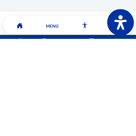
MENÚ
Mapa del sitio
Contacto
Ver ubicación y horarios de atención
CORPORACIÓN UNIVERSITARIA COMFACAUCA - UNICOMFACAUCA
Institución de Educación Superior sujeta a inspección y vigilancia por el
Ministerio de Educación Nacional.
© 2026