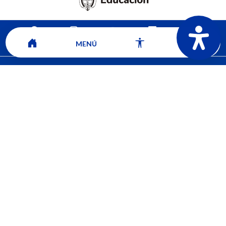
MENÚ
Mapa del sitio
Contacto
Ver ubicación y horarios de atención
CORPORACIÓN UNIVERSITARIA COMFACAUCA - UNICOMFACAUCA
Institución de Educación Superior sujeta a inspección y vigilancia por el
Ministerio de Educación Nacional.
© 2026