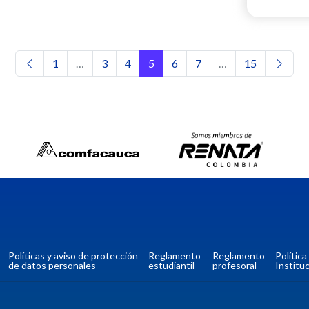
Navegación de entradas
1
…
3
4
5
6
7
…
15
Políticas y aviso de protección
Reglamento
Reglamento
Polític
de datos personales
estudiantil
profesoral
Instituc