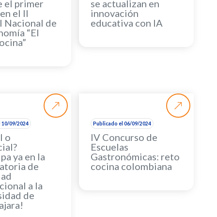
 el primer
se actualizan en
en el II
innovación
l Nacional de
educativa con IA
nomía “El
ocina”
l 10/09/2024
Publicado el 06/09/2024
l o
IV Concurso de
ial?
Escuelas
ipa ya en la
Gastronómicas: reto
atoria de
cocina colombiana
dad
cional a la
sidad de
ajara!