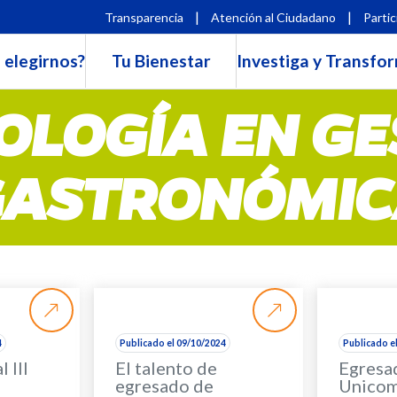
|
|
Transparencia
Atención al Ciudadano
Partic
 elegirnos?
Tu Bienestar
Investiga y Transfo
OLOGÍA EN GE
GASTRONÓMIC
4
Publicado el 09/10/2024
Publicado e
 III
El talento de
Egresa
egresado de
Unicom