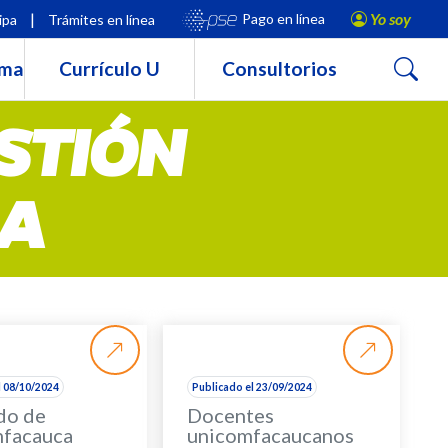
|
Yo soy
Pago en línea
ipa
Trámites en línea
Buscar
rma
Currículo U
Consultorios
STIÓN
A
l 08/10/2024
Publicado el 23/09/2024
do de
Docentes
facauca
unicomfacaucanos