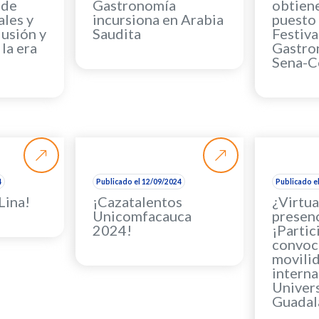
 de
Gastronomía
obtiene
ales y
incursiona en Arabia
puesto 
usión y
Saudita
Festiva
la era
Gastro
Sena-C
4
Publicado el 12/09/2024
Publicado e
Lina!
¡Cazatalentos
¿Virtua
Unicomfacauca
presenc
2024!
¡Partic
convoc
movili
interna
Univer
Guadal