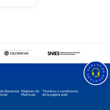
L
A
B
C
A
O
H
N
S
N
O
O
R
S
T
O
a de Bienestar
Régimen de
Términos y condiciones
ional
Matrícula
de la página web