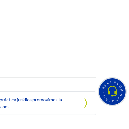
L
A
B
C
A
O
H
N
S
N
O
O
 práctica jurídica promovimos la
R
S
T
O
banos