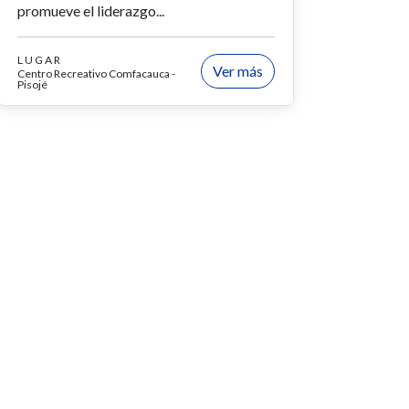
promueve el liderazgo...
LUGAR
Ver más
Centro Recreativo Comfacauca -
Pisojé