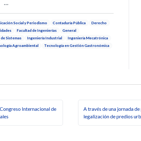
cación Social y Periodismo
Contaduría Pública
Derecho
idades
Facultad de Ingenierías
General
a de Sistemas
Ingeniería Industrial
Ingeniería Mecatrónica
ología Agroambiental
Tecnología en Gestión Gastronómica
s
l Congreso Internacional de
A través de una jornada de
ales
legalización de predios ur