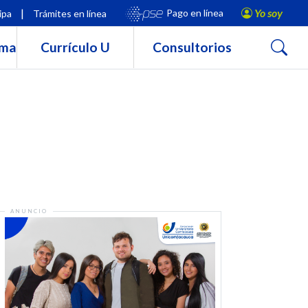
|
Yo soy
Pago en línea
ipa
Trámites en línea
Buscar
rma
Currículo U
Consultorios