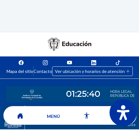
Mapa del sitio
Contacto
Ver ubicación y horarios de atención
CORPORACIÓN UNIVERSITARIA COMFACAUCA - UNICOMFACAUCA
Institución de Educación Superior sujeta a inspección y vigilancia por el
MENÚ
Ministerio de Educación Nacional.
© 2026