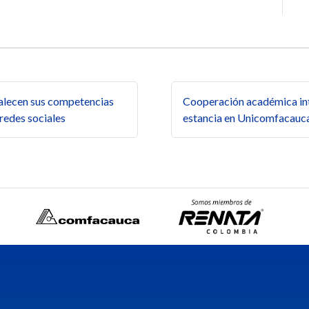
s
lecen sus competencias
Cooperación académica int
 redes sociales
estancia en Unicomfacauc