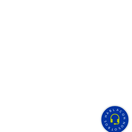
L
A
B
C
A
O
H
N
S
N
O
O
R
S
T
O