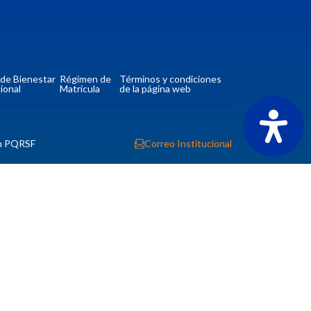
a de Bienestar
Régimen de
Términos y condiciones
ional
Matrícula
de la página web
n PQRSF
Correo Institucional
tio
Contacto
Ver ubicación y horarios de atención
CORPORACIÓN UNIVERSITARIA COMFACAUCA -
UNICOMFACAUCA
Institución de Educación Superior sujeta a inspección y
vigilancia por el Ministerio de Educación Nacional.
© 2026