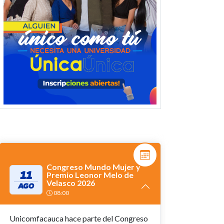
Congreso Mundo Mujer y
11
Premio Leonor Melo de
Velasco 2026
AGO
08:00
Unicomfacauca hace parte del Congreso