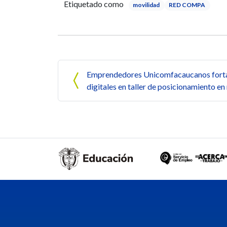
Etiquetado como
movilidad
RED COMPA
Navegación de entrada
Emprendedores Unicomfacaucanos forta
digitales en taller de posicionamiento en