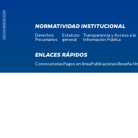
NORMATIVIDAD INSTITUCIONAL
Derechos
Estatuto
Transparencia y Acceso a la
Pecuniarios
general
Información Pública
ENLACES RÁPIDOS
Convocatorias
Pagos en línea
Publicaciones
Reseña His
notificacionesjudiciales@unicomfacauca.edu.co
protecciondedatos@unicomfacauca.edu.co
Código postal: 190001
Nit: 817004535-0
Licencia de funcionamiento: Resolución Nº 597
de 2001