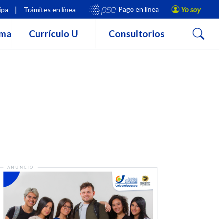
|
Yo soy
Pago en línea
ipa
Trámites en línea
Buscar
rma
Currículo U
Consultorios