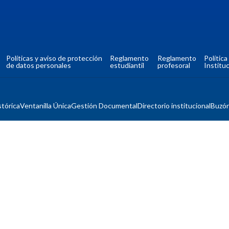
Políticas y aviso de protección
Reglamento
Reglamento
Polític
de datos personales
estudiantil
profesoral
Instituc
tórica
Ventanilla Única
Gestión Documental
Directorio institucional
Buzó
Mapa del si