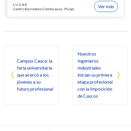
LUGAR
Ver más
Centro Recreativo Comfacauca - Pisojé
Navegación de entradas
Nuestros
Campus Cauca: la
Ingenieros
feria universitaria
Industriales
que acercó a los
inician su primera
jóvenes a su
etapa profesional
futuro profesional
con la Imposición
de Cascos