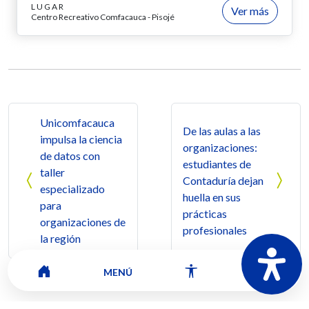
LUGAR
Ver más
Centro Recreativo Comfacauca - Pisojé
Navegación de entradas
Unicomfacauca
De las aulas a las
impulsa la ciencia
organizaciones:
de datos con
estudiantes de
taller
Contaduría dejan
especializado
huella en sus
para
prácticas
organizaciones de
profesionales
la región
MENÚ