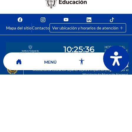
Mapa del sitio
Contacto
Ver ubicación y horarios de atención
MENÚ
CORPORACIÓN UNIVERSITARIA COMFACAUCA - UNICOMFACAUCA
Institución de Educación Superior sujeta a inspección y vigilancia por el
Ministerio de Educación Nacional.
© 2026