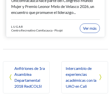
Unicomfacauca hace parte del Congreso Mundo
Mujer y Premio Leonor Melo de Velasco 2026, un
encuentro que promueve el liderazgo...
LUGAR
Ver más
Centro Recreativo Comfacauca - Pisojé
Navegación de entradas
Anfitriones de 1ra
Intercambio de
Asamblea
experiencias
Departamental
académicas con la
2018 RedCOLSI
UAO en Cali