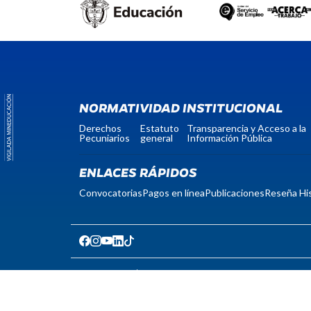
NORMATIVIDAD INSTITUCIONAL
Derechos
Estatuto
Transparencia y Acceso a la
Pecuniarios
general
Información Pública
ENLACES RÁPIDOS
Convocatorias
Pagos en línea
Publicaciones
Reseña His
notificacionesjudiciales@unicomfacauca.edu.co
protecciondedatos@unicomfacauca.edu.co
Código postal: 190001
Nit: 817004535-0