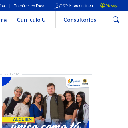
|
Yo soy
Pago en línea
ipa
Trámites en línea
Buscar
rma
Currículo U
Consultorios