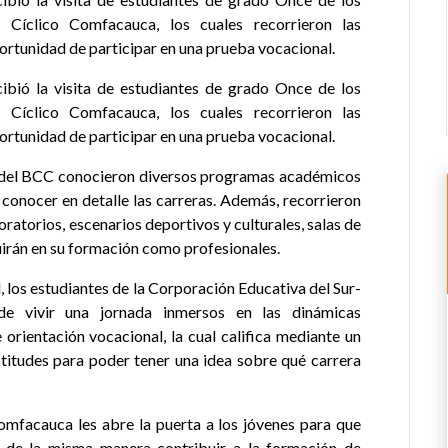
Cíclico Comfacauca, los cuales recorrieron las
portunidad de participar en una prueba vocacional.
ibió la visita de estudiantes de grado Once de los
Cíclico Comfacauca, los cuales recorrieron las
portunidad de participar en una prueba vocacional.
tes del BCC conocieron diversos programas académicos
conocer en detalle las carreras. Además, recorrieron
boratorios, escenarios deportivos y culturales, salas de
buirán en su formación como profesionales.
l, los estudiantes de la Corporación Educativa del Sur-
 vivir una jornada inmersos en las dinámicas
 orientación vocacional, la cual califica mediante un
ptitudes para poder tener una idea sobre qué carrera
omfacauca les abre la puerta a los jóvenes para que
 de la misma manera contribuir a la formación de