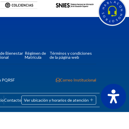
L
A
B
C
A
O
H
N
S
N
O
O
R
S
T
O
a de Bienestar
Régimen de
Términos y condiciones
ional
Matrícula
de la página web
n PQRSF
Correo Institucional
tio
Contacto
Ver ubicación y horarios de atención
CORPORACIÓN UNIVERSITARIA COMFACAUCA -
UNICOMFACAUCA
Institución de Educación Superior sujeta a inspección y
vigilancia por el Ministerio de Educación Nacional.