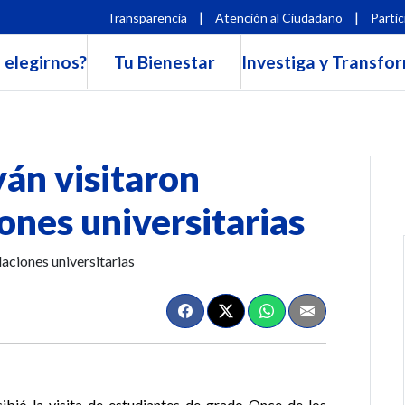
|
|
Transparencia
Atención al Ciudadano
Partic
 elegirnos?
Tu Bienestar
Investiga y Transfo
án visitaron
ones universitarias
ibió la visita de estudiantes de grado Once de los