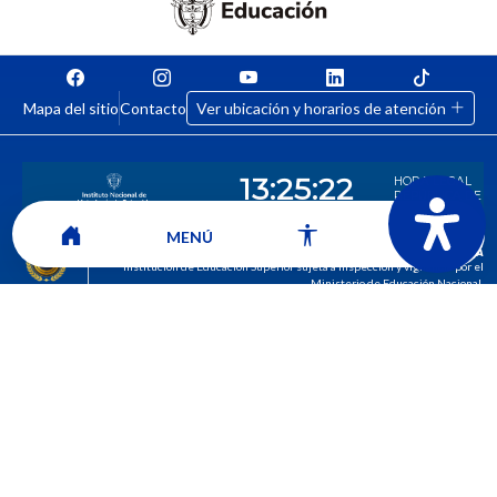
Mapa del sitio
Contacto
Ver ubicación y horarios de atención
MENÚ
CORPORACIÓN UNIVERSITARIA COMFACAUCA - UNICOMFACAUCA
Institución de Educación Superior sujeta a inspección y vigilancia por el
Ministerio de Educación Nacional.
© 2026