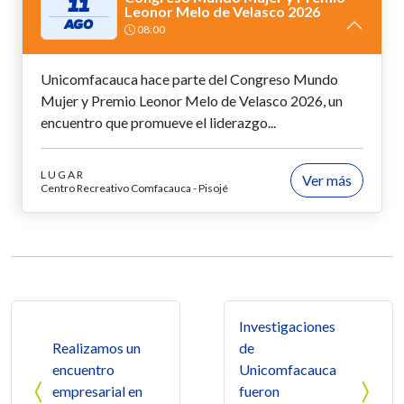
11
Leonor Melo de Velasco 2026
AGO
08:00
Unicomfacauca hace parte del Congreso Mundo
Mujer y Premio Leonor Melo de Velasco 2026, un
encuentro que promueve el liderazgo...
LUGAR
Ver más
Centro Recreativo Comfacauca - Pisojé
Navegación de entradas
Investigaciones
Realizamos un
de
encuentro
Unicomfacauca
empresarial en
fueron