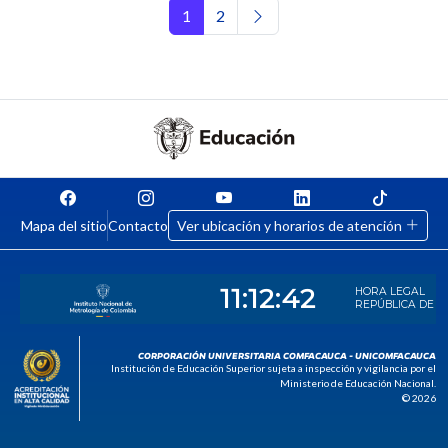
Navegación de entradas
1
2
Mapa del sitio
Contacto
Ver ubicación y horarios de atención
CORPORACIÓN UNIVERSITARIA COMFACAUCA - UNICOMFACAUCA
Institución de Educación Superior sujeta a inspección y vigilancia por el
Ministerio de Educación Nacional.
© 2026