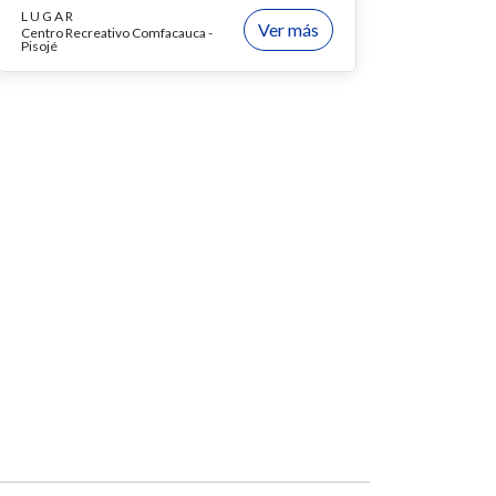
LUGAR
Ver más
Centro Recreativo Comfacauca -
Pisojé