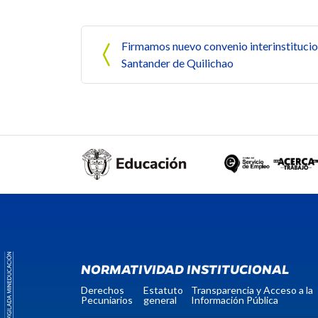
Navegación de entrada
Firmamos nuevo convenio interinstitucion
Santander de Quilichao
NORMATIVIDAD INSTITUCIONAL
Derechos
Estatuto
Transparencia y Acceso a la
Pecuniarios
general
Información Pública