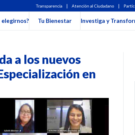
|
|
Transparencia
Atención al Ciudadano
Partic
 elegirnos?
Tu Bienestar
Investiga y Transfo
da a los nuevos
Especialización en