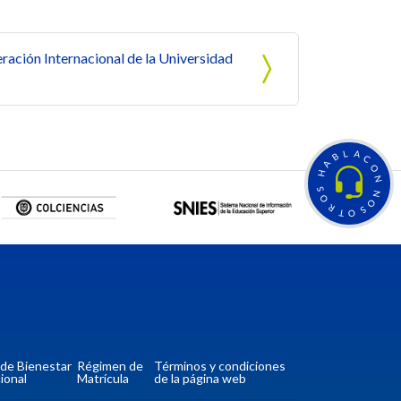
ción Internacional de la Universidad
L
A
B
C
A
O
H
N
S
N
O
O
R
S
T
O
a de Bienestar
Régimen de
Términos y condiciones
ional
Matrícula
de la página web