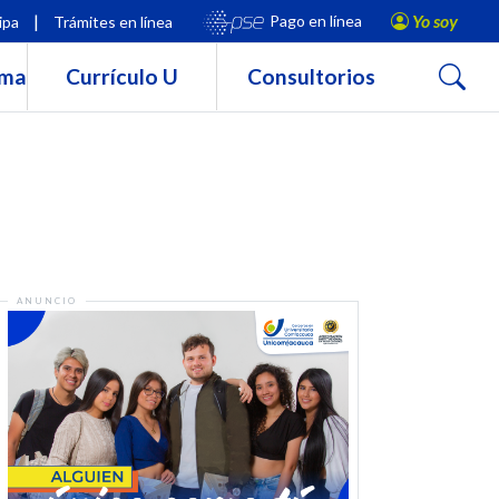
|
Yo soy
Pago en línea
ipa
Trámites en línea
Buscar
rma
Currículo U
Consultorios