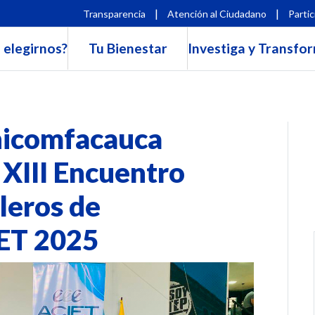
|
|
Transparencia
Atención al Ciudadano
Partic
 elegirnos?
Tu Bienestar
Investiga y Transfo
nicomfacauca
 XIII Encuentro
leros de
IET 2025