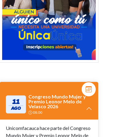
Congreso Mundo Mujer y
11
Premio Leonor Melo de
Velasco 2026
AGO
08:00
Unicomfacauca hace parte del Congreso
Mundo Mujer y Premio Leonor Melo de