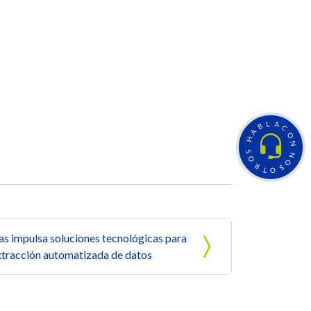
L
A
B
C
A
O
H
N
S
N
O
O
R
S
T
O
as impulsa soluciones tecnológicas para
extracción automatizada de datos