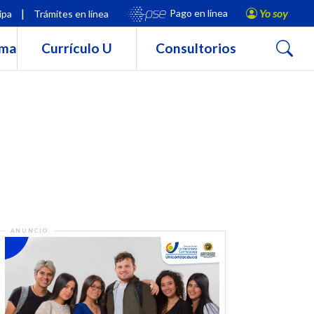
|
Yo soy
Pago en línea
ipa
Trámites en línea
Buscar
rma
Currículo U
Consultorios