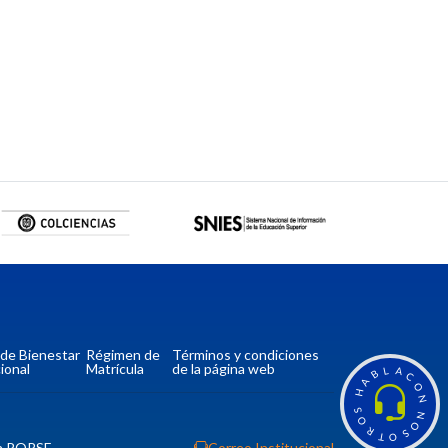
a de Bienestar
Régimen de
Términos y condiciones
ional
Matrícula
de la página web
L
A
B
C
A
O
H
N
S
N
O
O
R
S
T
O
n PQRSF
Correo Institucional