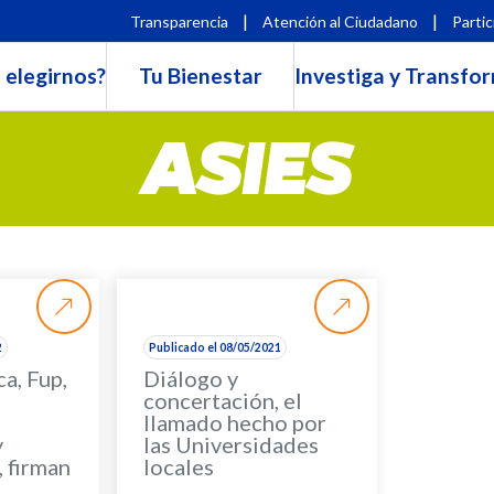
|
|
Transparencia
Atención al Ciudadano
Partic
 elegirnos?
Tu Bienestar
Investiga y Transfo
ASIES
2
Publicado el 08/05/2021
a, Fup,
Diálogo y
concertación, el
llamado hecho por
y
las Universidades
 firman
locales