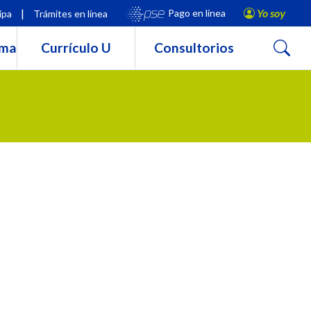
|
Yo soy
Pago en línea
ipa
Trámites en línea
Buscar
rma
Currículo U
Consultorios