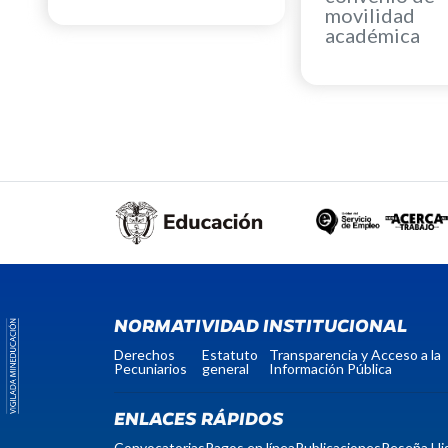
movilidad
académica
NORMATIVIDAD INSTITUCIONAL
Derechos
Estatuto
Transparencia y Acceso a la
Pecuniarios
general
Información Pública
ENLACES RÁPIDOS
Convocatorias
Pagos en línea
Publicaciones
Reseña His