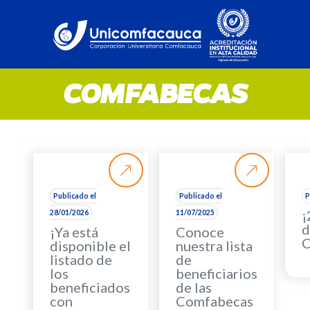
COMFABECAS
Publicado el
Publicado el
P
¡
28/01/2026
11/07/2025
d
¡Ya está
Conoce
C
disponible el
nuestra lista
listado de
de
los
beneficiarios
beneficiados
de las
con
Comfabecas