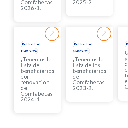
Comfabecas
2025-2
2026-1!
Publicado el
Publicado el
P
U
11/01/2024
26/07/2023
y
¡Tenemos la
¡Tenemos la
c
lista de
lista de los
c
beneficiarios
beneficiarios
t
por
de
e
renovación
Comfabecas
G
de
2023-2!
Comfabecas
2024-1!