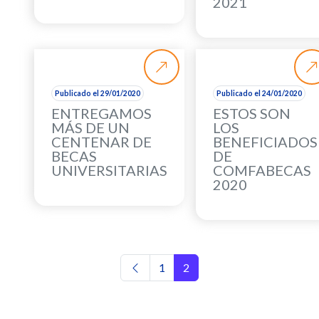
2021
Publicado el 29/01/2020
Publicado el 24/01/2020
ENTREGAMOS
ESTOS SON
MÁS DE UN
LOS
CENTENAR DE
BENEFICIADOS
BECAS
DE
UNIVERSITARIAS
COMFABECAS
2020
Navegación de entradas
1
2