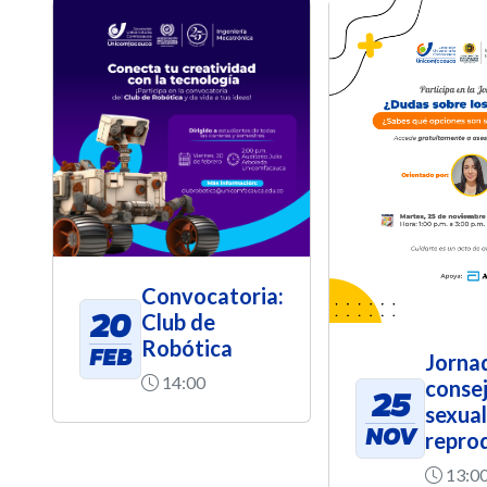
Convocatoria:
20
Club de
Robótica
FEB
Jorna
14:00
consej
25
sexual
NOV
repro
13:0