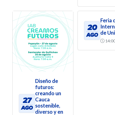
Feria 
20
Intern
de Un
AGO
14:0
Diseño de
futuros:
creando un
27
Cauca
sostenible,
AGO
diverso y en