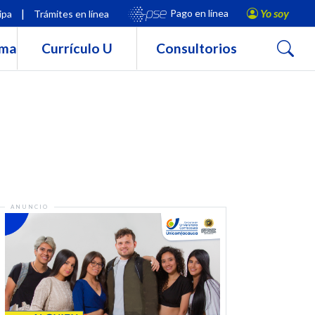
|
Yo soy
Pago en línea
ipa
Trámites en línea
Buscar
rma
Currículo U
Consultorios