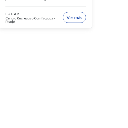
LUGAR
Ver más
Centro Recreativo Comfacauca -
Pisojé