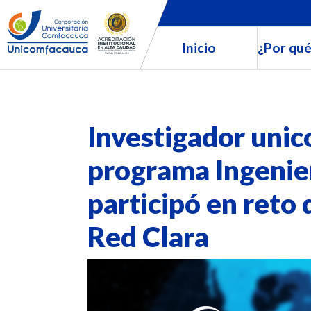
Inicio
¿Por qué
Investigador uni
programa Ingenier
participó en reto 
Red Clara