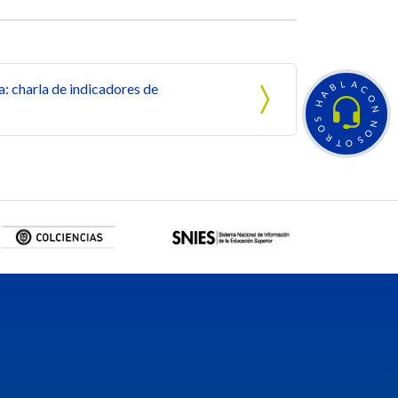
L
A
: charla de indicadores de
B
C
A
O
H
N
S
N
O
O
R
S
T
O