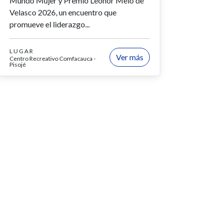
Mundo Mujer y Premio Leonor Melo de
Velasco 2026, un encuentro que
promueve el liderazgo...
LUGAR
Ver más
Centro Recreativo Comfacauca -
Pisojé