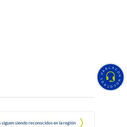
L
A
B
C
A
O
H
N
S
N
O
O
R
S
T
O
siguen siendo reconocidos en la región