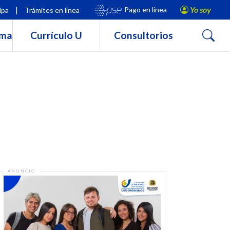
|
Yo soy
Pago en línea
ipa
Trámites en línea
Buscar
rma
Currículo U
Consultorios