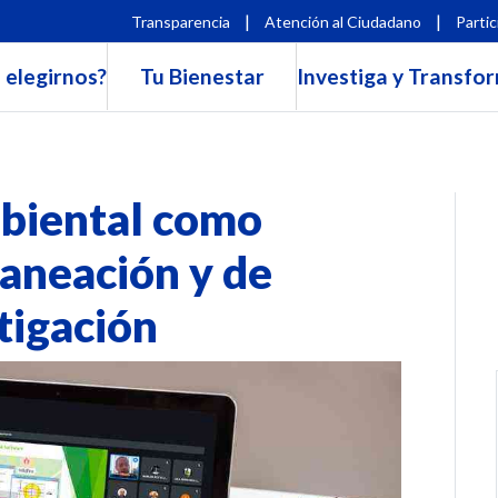
|
|
Transparencia
Atención al Ciudadano
Partic
 elegirnos?
Tu Bienestar
Investiga y Transfo
biental como
aneación y de
tigación