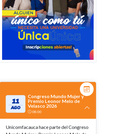
Congreso Mundo Mujer y
11
Premio Leonor Melo de
Velasco 2026
AGO
08:00
Unicomfacauca hace parte del Congreso