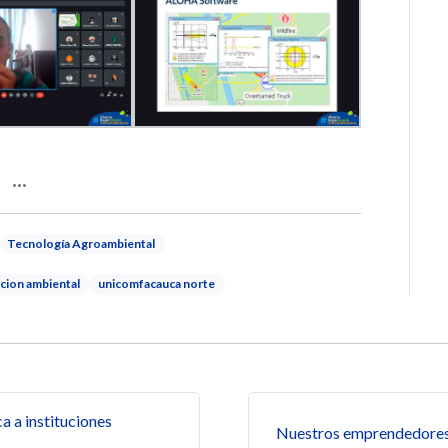
Tecnología Agroambiental
cion ambiental
unicomfacauca norte
s
 a instituciones
Nuestros emprendedores 