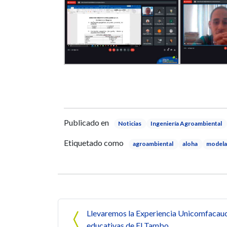
Publicado en
Noticias
Ingeniería Agroambiental
Etiquetado como
agroambiental
aloha
modela
Navegación de entrada
Llevaremos la Experiencia Unicomfacauca
educativas de El Tambo