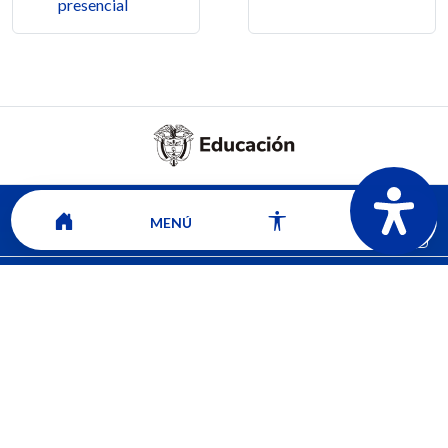
presencial
MENÚ
Mapa del sitio
Contacto
Ver ubicación y horarios de atención
CORPORACIÓN UNIVERSITARIA COMFACAUCA - UNICOMFACAUCA
Institución de Educación Superior sujeta a inspección y vigilancia por el
Ministerio de Educación Nacional.
© 2026