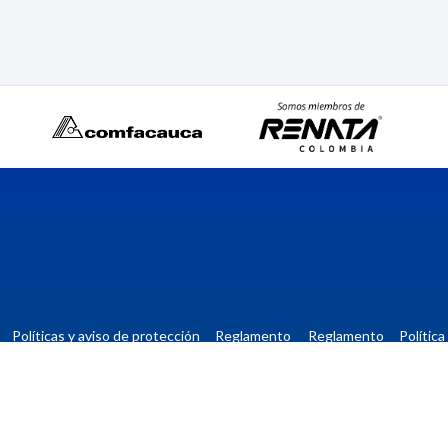
Políticas y aviso de protección
Reglamento
Reglamento
Polític
de datos personales
estudiantil
profesoral
Instituc
tórica
Ventanilla Única
Gestión Documental
Directorio institucional
Buzó