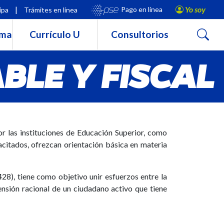
|
Yo soy
Pago en línea
ipa
Trámites en línea
Buscar
rma
Currículo U
Consultorios
BLE Y FISCAL
r las instituciones de Educación Superior, como
citados, ofrezcan orientación básica en materia
8), tiene como objetivo unir esfuerzos entre la
ensión racional de un ciudadano activo que tiene