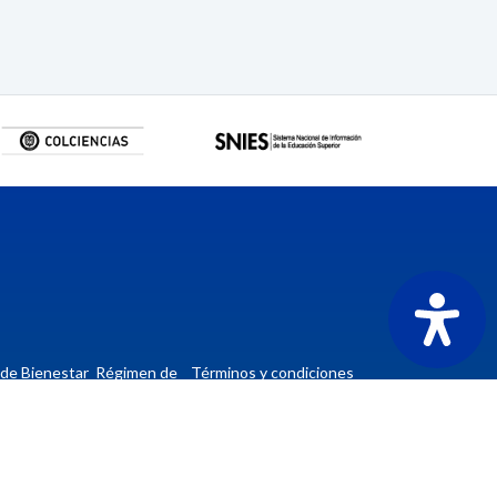
a de Bienestar
Régimen de
Términos y condiciones
ional
Matrícula
de la página web
n PQRSF
Correo Institucional