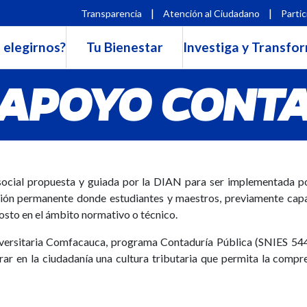
|
|
Transparencia
Atención al Ciudadano
Partic
 elegirnos?
Tu Bienestar
Investiga y Transfo
APOYO CONTA
social propuesta y guiada por la DIAN para ser implementada po
ción permanente donde estudiantes y maestros, previamente capa
 costo en el ámbito normativo o técnico.
versitaria Comfacauca, programa Contaduría Pública (SNIES 5442
erar en la ciudadanía una cultura tributaria que permita la compr