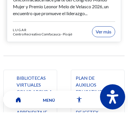
Mujer y Premio Leonor Melo de Velasco 2026, un
encuentro que promueve el liderazgo...
LUGAR
Ver más
Centro Recreativo Comfacauca - Pisojé
Navegación de entradas
BIBLIOTECAS
PLAN DE
VIRTUALES
AUXILIOS
COMO APOYO A
EDUCATIVOS
LOS PROCESOS
PARA
MENÚ
DE
BENEFICIARIOS
APRENDIZAJE
DE ICETEX