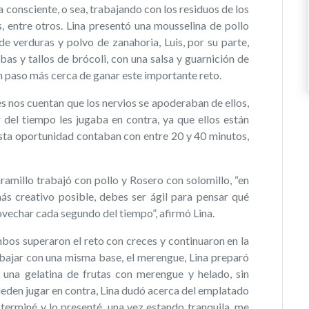
a consciente, o sea, trabajando con los residuos de los
s, entre otros. Lina presentó una mousselina de pollo
e verduras y polvo de zanahoria, Luis, por su parte,
abas y tallos de brócoli, con una salsa y guarnición de
un paso más cerca de ganar este importante reto.
es nos cuentan que los nervios se apoderaban de ellos,
r del tiempo les jugaba en contra, ya que ellos están
sta oportunidad contaban con entre 20 y 40 minutos,
aramillo trabajó con pollo y Rosero con solomillo, “en
ás creativo posible, debes ser ágil para pensar qué
ovechar cada segundo del tiempo”, afirmó Lina.
bos superaron el reto con creces y continuaron en la
abajar con una misma base, el merengue, Lina preparó
 una gelatina de frutas con merengue y helado, sin
ueden jugar en contra, Lina dudó acerca del emplatado
terminé y lo presenté, una vez estando tranquila, me