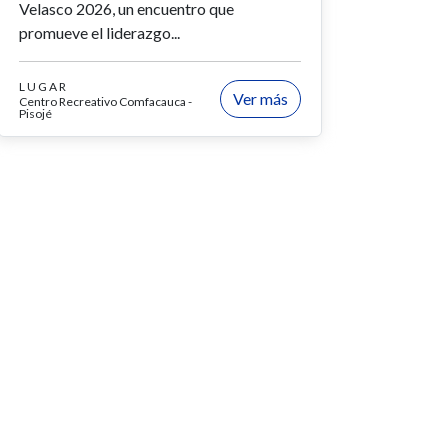
Velasco 2026, un encuentro que
promueve el liderazgo...
LUGAR
Ver más
Centro Recreativo Comfacauca -
Pisojé