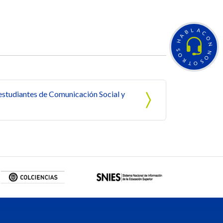
L
A
B
C
A
O
H
N
S
N
O
O
R
S
T
O
 estudiantes de Comunicación Social y