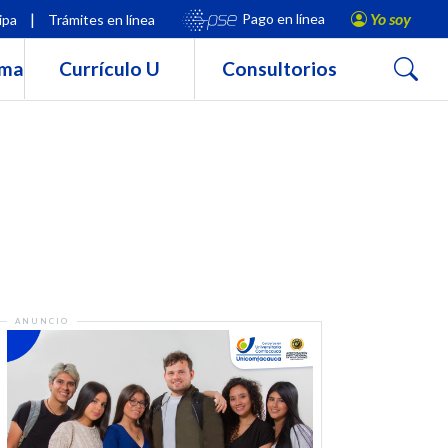
|
Yo soy
Pago en línea
ipa
Trámites en línea
Buscar
rma
Currículo U
Consultorios