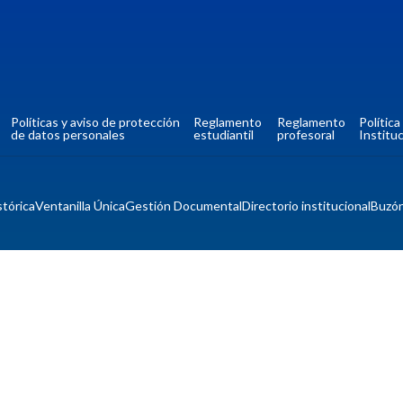
Políticas y aviso de protección
Reglamento
Reglamento
Polític
de datos personales
estudiantil
profesoral
Instituc
tórica
Ventanilla Única
Gestión Documental
Directorio institucional
Buzó
Mapa del si