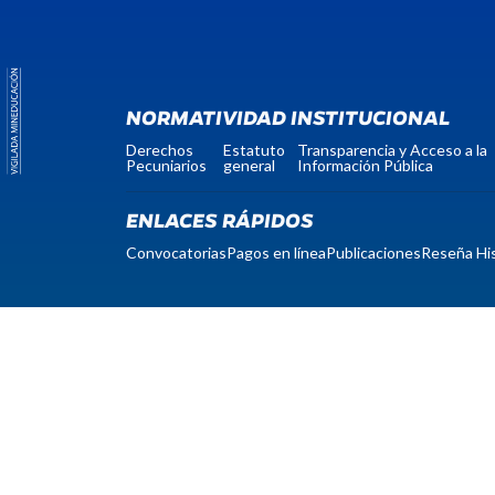
NORMATIVIDAD INSTITUCIONAL
Derechos
Estatuto
Transparencia y Acceso a la
Pecuniarios
general
Información Pública
ENLACES RÁPIDOS
Convocatorias
Pagos en línea
Publicaciones
Reseña His
notificacionesjudiciales@unicomfacauca.edu.co
protecciondedatos@unicomfacauca.edu.co
Código postal: 190001
Nit: 817004535-0
Licencia de funcionamiento: Resolución Nº 597
de 2001