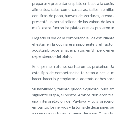
preparar y presentar un plato en base a la cocin
alimentos, tales como cáscaras, tallos, semilla
con tiras de papa, huevos de verduras, crema d
presentó un pernil relleno de las vainas de las 
maíz; estos fueron los platos que los pusieron 
Llegado el día de la competencia, los estudiant
el estar en la cocina era imponente y el facto
acostumbrados a hacer platos en 3h, pero en e
dependiendo del plato.
En el primer reto, se sortearon las proteínas, J
este tipo de competencias te retan a ser lo m
hacer, hacerlo y emplatarlo, además, debes apr
Su habilidad y talento quedó expuesto, pues am
siguiente etapa, el postre. Ambos debieron tr
una interpretación de Pavlova y Luis preparó
embargo, los nervios y la toma de decisiones p
y cree que no tomó la mejor decisión, “cuando 