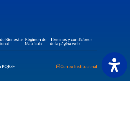
a de Bienestar
Régimen de
Términos y condiciones
ional
Matrícula
de la página web
n PQRSF
Correo Institucional
tio
Contacto
Ver ubicación y horarios de atención
CORPORACIÓN UNIVERSITARIA COMFACAUCA -
UNICOMFACAUCA
Institución de Educación Superior sujeta a inspección y
vigilancia por el Ministerio de Educación Nacional.
© 2026