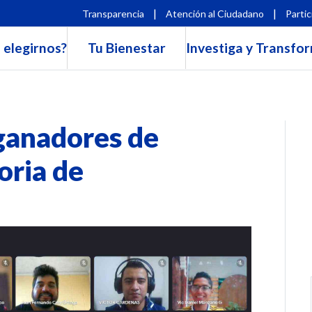
|
|
Transparencia
Atención al Ciudadano
Partic
 elegirnos?
Tu Bienestar
Investiga y Transfo
ganadores de
oria de