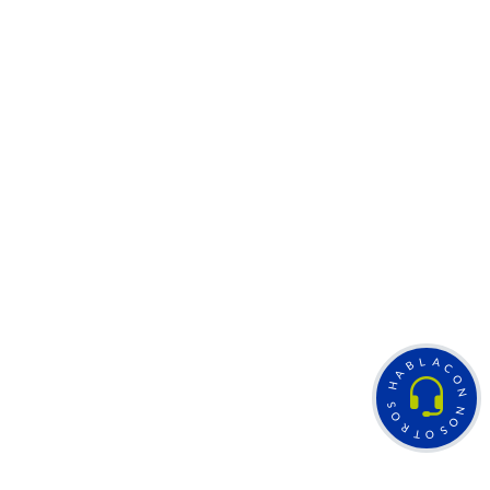
L
A
B
C
A
O
H
N
S
N
O
O
R
S
T
O