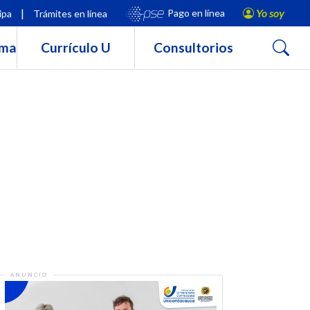
|
Yo soy
Pago en línea
ipa
Trámites en línea
Buscar
rma
Currículo U
Consultorios