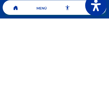
MENÚ
CORPORACIÓN UNIVERSITARIA COMFACAUCA - UNICOMFACAUCA
Institución de Educación Superior sujeta a inspección y vigilancia por el
Ministerio de Educación Nacional.
© 2026