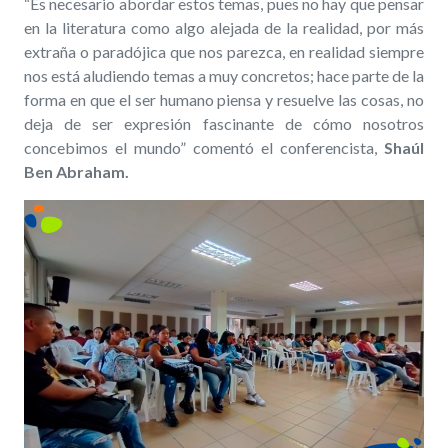
“Es necesario abordar estos temas, pues no hay que pensar
en la literatura como algo alejada de la realidad, por más
extraña o paradójica que nos parezca, en realidad siempre
nos está aludiendo temas a muy concretos;
hace parte de la
forma en que el ser humano piensa y resuelve las cosas, no
deja de ser expresión fascinante de cómo nosotros
concebimos el mundo” comentó el conferencista,
Shaúl
Ben Abraham.