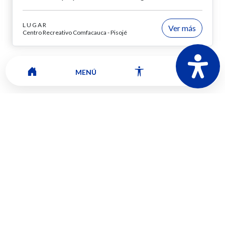
LUGAR
Ver más
Centro Recreativo Comfacauca - Pisojé
MENÚ
Navegación de entradas
Socialización del
Balance Social
Un día en la U
2018