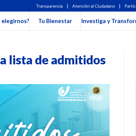
|
|
Transparencia
Atención al Ciudadano
Partic
 elegirnos?
Tu Bienestar
Investiga y Transfo
a lista de admitidos