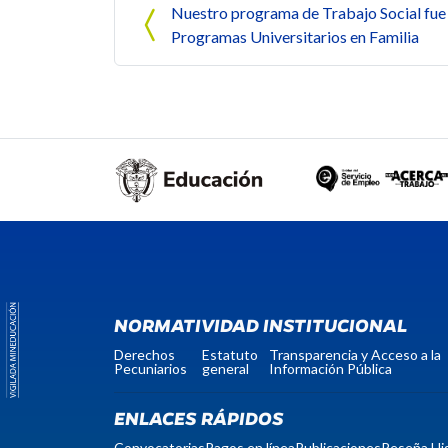
Navegación de entrada
Nuestro programa de Trabajo Social fue
Programas Universitarios en Familia
NORMATIVIDAD INSTITUCIONAL
Derechos
Estatuto
Transparencia y Acceso a la
Pecuniarios
general
Información Pública
ENLACES RÁPIDOS
Convocatorias
Pagos en línea
Publicaciones
Reseña His