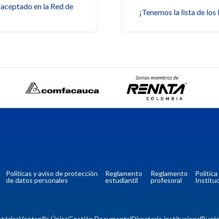
s
 aceptado en la Red de
¡Tenemos la lista de lo
Políticas y aviso de protección
Reglamento
Reglamento
Polític
de datos personales
estudiantil
profesoral
Instituc
tórica
Ventanilla Única
Gestión Documental
Directorio institucional
Buzó