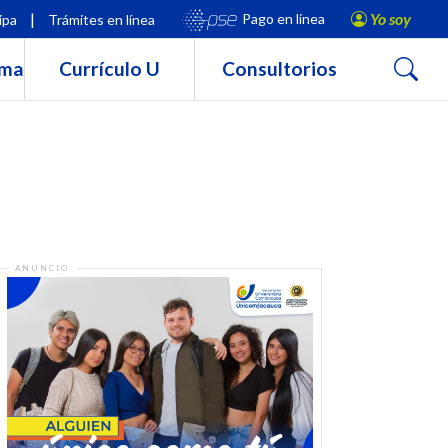
|
Yo soy
Pago en línea
ipa
Trámites en línea
Buscar
rma
Currículo U
Consultorios