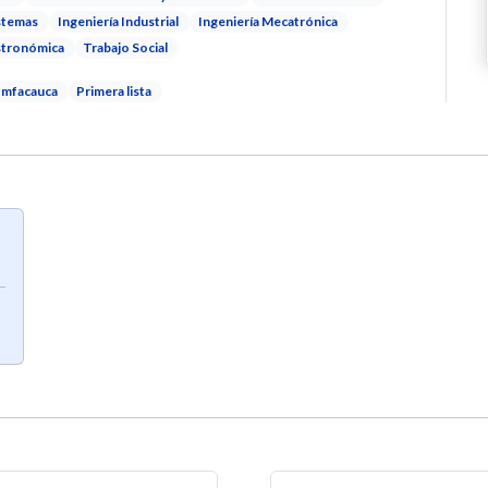
istemas
Ingeniería Industrial
Ingeniería Mecatrónica
stronómica
Trabajo Social
comfacauca
Primera lista