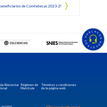
s beneficiarios de Comfabecas 2023-2!
L
A
B
C
A
O
H
N
S
N
O
O
R
S
T
O
a de Bienestar
Régimen de
Términos y condiciones
ional
Matrícula
de la página web
n PQRSF
Correo Institucional