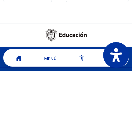
MENÚ
Mapa del sitio
Contacto
Ver ubicación y horarios de atención
CORPORACIÓN UNIVERSITARIA COMFACAUCA - UNICOMFACAUCA
Institución de Educación Superior sujeta a inspección y vigilancia por el
Ministerio de Educación Nacional.
© 2026