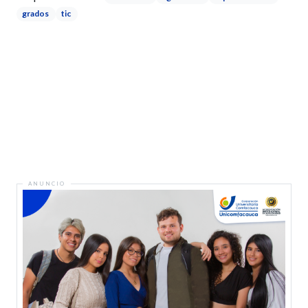
grados
tic