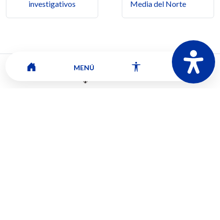
investigativos
Media del Norte
MENÚ
Mapa del sitio
Contacto
Ver ubicación y horarios de atención
CORPORACIÓN UNIVERSITARIA COMFACAUCA - UNICOMFACAUCA
Institución de Educación Superior sujeta a inspección y vigilancia por el
Ministerio de Educación Nacional.
© 2026