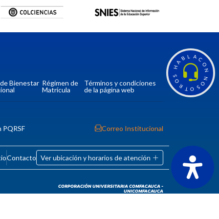
L
A
B
C
A
O
H
N
S
N
O
a de Bienestar
Régimen de
Términos y condiciones
O
R
S
ional
Matrícula
de la página web
T
O
n PQRSF
Correo Institucional
tio
Contacto
Ver ubicación y horarios de atención
CORPORACIÓN UNIVERSITARIA COMFACAUCA -
UNICOMFACAUCA
Institución de Educación Superior sujeta a inspección y
vigilancia por el Ministerio de Educación Nacional.
© 2026