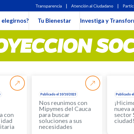
|
|
Transparencia
Atención al Ciudadano
Partic
 elegirnos?
Tu Bienestar
Investiga y Transfo
OYECCION SOC
5
Publicado el 10/10/2023
Publicado e
Nos reunimos con
¡Hicimo
Mipymes del Cauca
nueva a
a con
para buscar
sector 
lidad
soluciones a sus
ciudad
itaria
necesidades