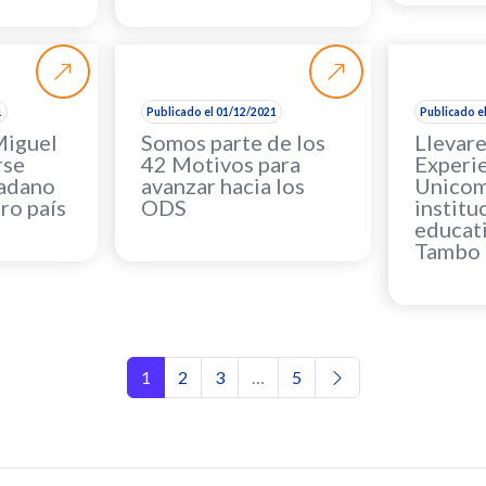
1
Publicado el 01/12/2021
Publicado e
Miguel
Somos parte de los
Llevar
rse
42 Motivos para
Experi
adano
avanzar hacia los
Unicom
ro país
ODS
institu
educati
Tambo
Navegación de entrada
1
2
3
…
5