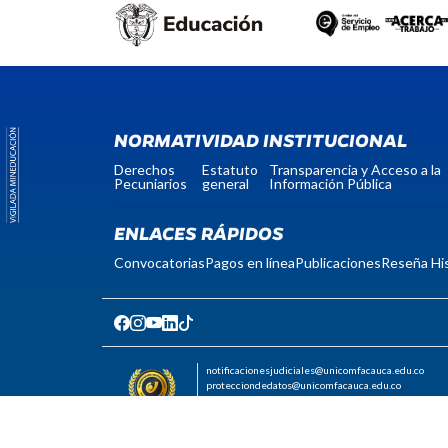
NORMATIVIDAD INSTITUCIONAL
Derechos
Estatuto
Transparencia y Acceso a la
Pecuniarios
general
Información Pública
ENLACES RÁPIDOS
Convocatorias
Pagos en línea
Publicaciones
Reseña His
notificacionesjudiciales@unicomfacauca.edu.co
protecciondedatos@unicomfacauca.edu.co
Código postal: 190001
Nit: 817004535-0
Licencia de funcionamiento: Resolución Nº 597
de 2001