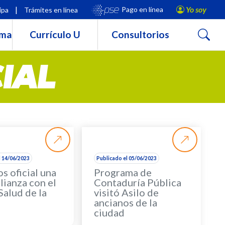
|
Yo soy
Pago en línea
ipa
Trámites en línea
Buscar
rma
Currículo U
Consultorios
IAL
l 14/06/2023
Publicado el 05/06/2023
s oficial una
Programa de
lianza con el
Contaduría Pública
Salud de la
visitó Asilo de
!
ancianos de la
ciudad