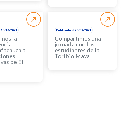
l 15/10/2021
Publicado el 28/09/2021
emos la
Compartimos una
encia
jornada con los
facauca a
estudiantes de la
ciones
Toribio Maya
vas de El
s