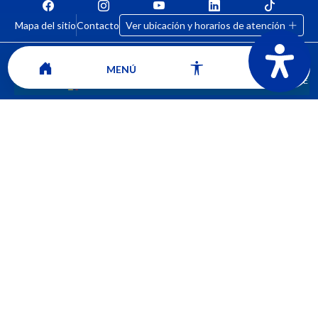
Mapa del sitio
Contacto
Ver ubicación y horarios de atención
MENÚ
CORPORACIÓN UNIVERSITARIA COMFACAUCA - UNICOMFACAUCA
Institución de Educación Superior sujeta a inspección y vigilancia por el
Ministerio de Educación Nacional.
© 2026