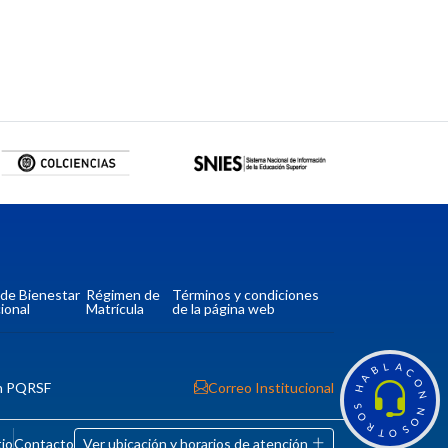
a de Bienestar
Régimen de
Términos y condiciones
ional
Matrícula
de la página web
L
A
B
C
A
O
n PQRSF
Correo Institucional
H
N
S
N
O
O
R
S
T
O
tio
Contacto
Ver ubicación y horarios de atención