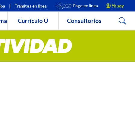
|
Yo soy
Pago en línea
ipa
Trámites en línea
Buscar
rma
Currículo U
Consultorios
TIVIDAD