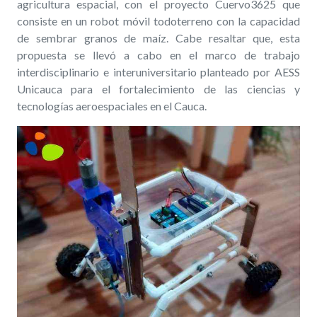
agricultura espacial, con el proyecto Cuervo3625 que
consiste en un robot móvil todoterreno con la capacidad
de sembrar granos de maíz. Cabe resaltar que, esta
propuesta se llevó a cabo en el marco de trabajo
interdisciplinario e interuniversitario planteado por AESS
Unicauca para el fortalecimiento de las ciencias y
tecnologías aeroespaciales en el Cauca.