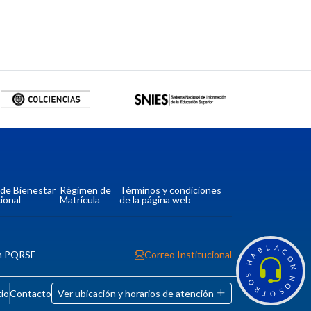
a de Bienestar
Régimen de
Términos y condiciones
ional
Matrícula
de la página web
L
A
B
C
n PQRSF
Correo Institucional
A
O
H
N
S
N
O
O
R
tio
Contacto
Ver ubicación y horarios de atención
S
T
O