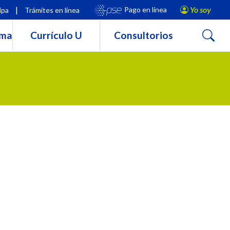
|
Yo soy
Pago en línea
ipa
Trámites en línea
Buscar
rma
Currículo U
Consultorios