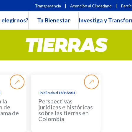
|
|
Transparencia
Atención al Ciudadano
Partic
 elegirnos?
Tu Bienestar
Investiga y Transfo
TIERRAS
3
Publicado el 18/11/2021
 la
Perspectivas
n de
jurídicas e históricas
rama de
sobre las tierras en
Colombia