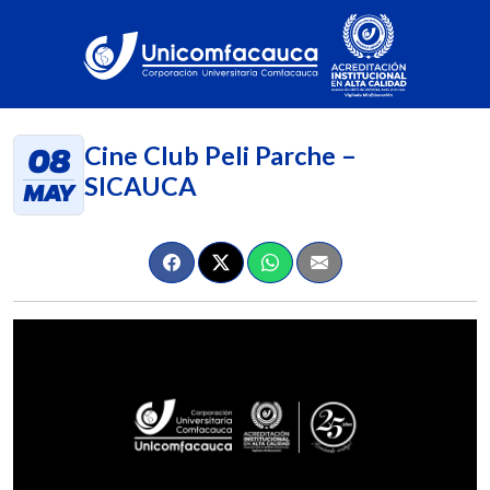
Cine Club Peli Parche –
08
SICAUCA
MAY