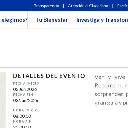
|
|
Transparencia
Atención al Ciudadano
Partic
 elegirnos?
Tu Bienestar
Investiga y Transfo
DETALLES DEL EVENTO
Ven y vive 
FECHA INICIO
Recorre nue
03 Jun 2026
sorprender p
FECHA FIN
03/Jun/2026
gran gala y p
HORA INICIO
08:00:00
HORA FIN
20:00:00