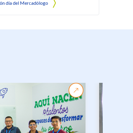
ón día del Mercadólogo