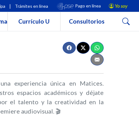
|
Yo soy
Pago en línea
ipa
Trámites en línea
Buscar
rma
Currículo U
Consultorios
una experiencia única en Matices.
stros espacios académicos y déjate
or el talento y la creatividad en la
remiere audiovisual. 🎬