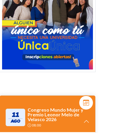
Congreso Mundo Mujer y
11
Premio Leonor Melo de
Velasco 2026
AGO
08:00