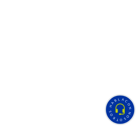
L
A
B
C
A
O
H
N
S
N
O
O
R
S
T
O