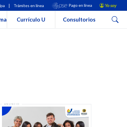
|
Yo soy
Pago en línea
ipa
Trámites en línea
Buscar
rma
Currículo U
Consultorios