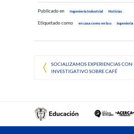
Publicado en
Ingeniería Industrial
Noticias
Etiquetado como
en casa como en la u
ingenieria 
Navegación de entrada
SOCIALIZAMOS EXPERIENCIAS CON
INVESTIGATIVO SOBRE CAFÉ