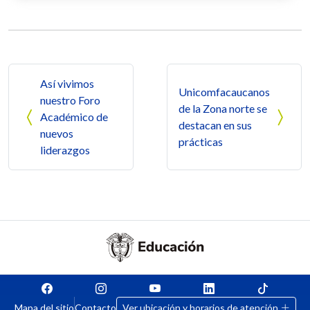
Navegación de entradas
Así vivimos
Unicomfacaucanos
nuestro Foro
de la Zona norte se
Académico de
destacan en sus
nuevos
prácticas
liderazgos
Mapa del sitio
Contacto
Ver ubicación y horarios de atención