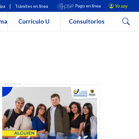
|
Yo soy
Pago en línea
ipa
Trámites en línea
Buscar
rma
Currículo U
Consultorios