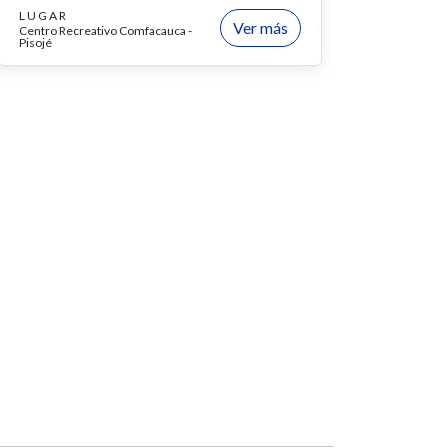
LUGAR
Ver más
Centro Recreativo Comfacauca -
Pisojé