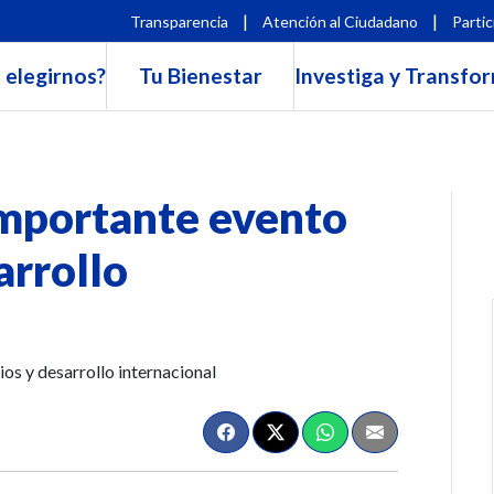
|
|
Transparencia
Atención al Ciudadano
Partic
 elegirnos?
Tu Bienestar
Investiga y Transfo
importante evento
arrollo