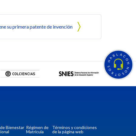
ne su primera patente de invención
L
A
B
C
A
O
H
N
S
N
O
O
R
S
T
O
a de Bienestar
Régimen de
Términos y condiciones
ional
Matrícula
de la página web