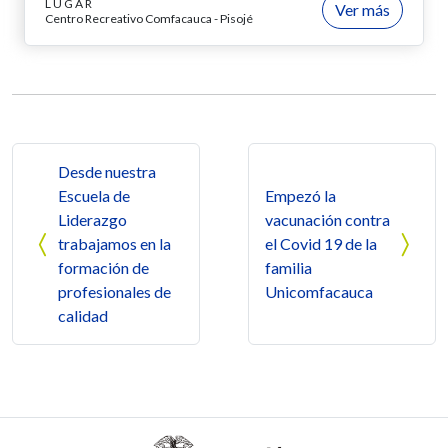
LUGAR
Ver más
Centro Recreativo Comfacauca - Pisojé
Navegación de entradas
Desde nuestra
Escuela de
Empezó la
Liderazgo
vacunación contra
trabajamos en la
el Covid 19 de la
formación de
familia
profesionales de
Unicomfacauca
calidad